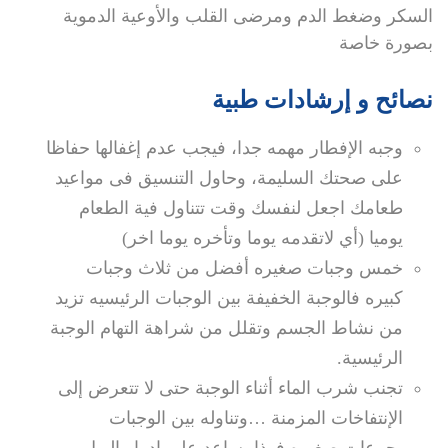
السكر وضغط الدم ومرضى القلب والأوعية الدموية
بصورة خاصة
نصائح و إرشادات طبية
وجبه الإفطار مهمه جدا، فيجب عدم إغفالها حفاظا
على صحتك السليمة، وحاول التنسيق فى مواعيد
طعامك اجعل لنفسك وقت تتناول فية الطعام
يوميا (أي لاتقدمه يوما وتأخره يوما اخر)
خمس وجبات صغيره أفضل من ثلاث وجبات
كبيره فالوجبة الخفيفة بين الوجبات الرئيسيه تزيد
من نشاط الجسم وتقلل من شراهة التهام الوجبة
الرئيسية.
تجنب شرب الماء أثناء الوجبة حتى لا تتعرض إلى
الإنتفاخات المزمنة …وتناوله بين الوجبات
بجرعات صغيره فهذا يساعد على إدرار البول