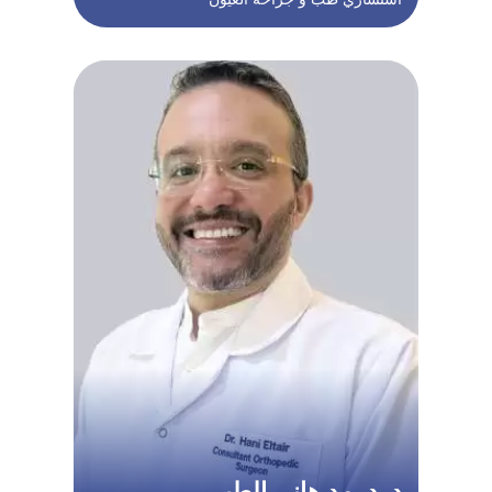
د. د. مد هاني الطير