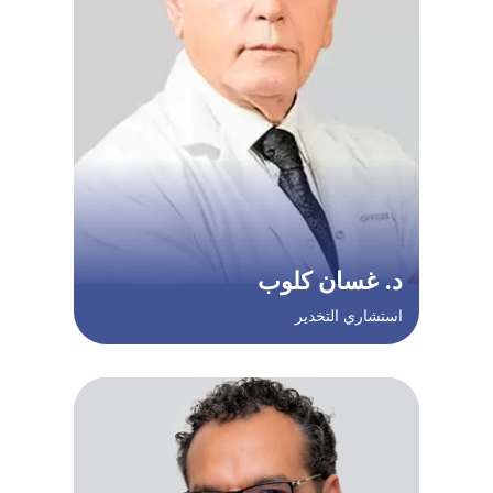
د. غسان كلوب
استشاري التخدير