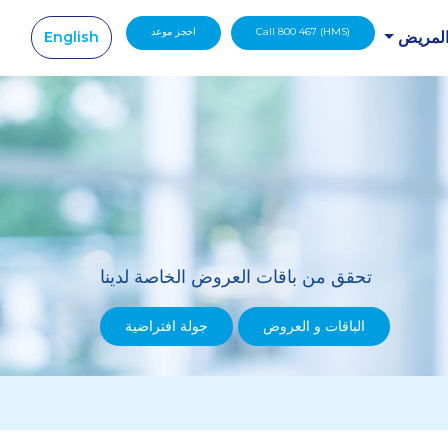
Call 800 467 (HMS)
احجز موعد
English
المريض
|
تحقق من باقات العروض الخاصة لدينا
الباقات و العروض
جولة افتراضية