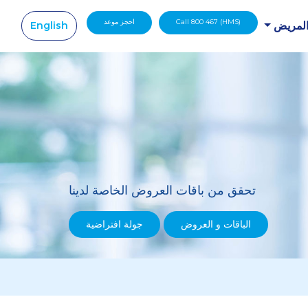
Call 800 467 (HMS)
احجز موعد
English
المريض
|
تحقق من باقات العروض الخاصة لدينا
الباقات و العروض
جولة افتراضية