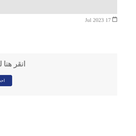
17 Jul 2023
انقر هنا 
احج