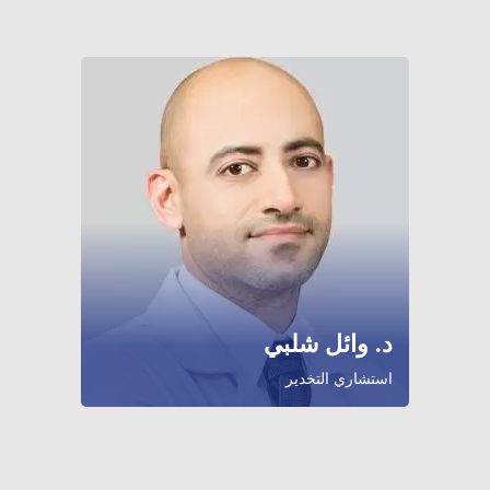
د. وائل شلبي
استشاري التخدير