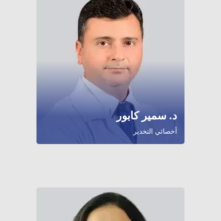
د. سمير كابور
أخصائي التخدير